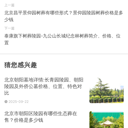
上一篇
北京昌平景仰园树葬有哪些形式？景仰园陵园树葬价格是多
少钱
下一篇
泰康旗下树葬陵园-九公山长城纪念林树葬简介、价格、位
置
猜您感兴趣
北京朝阳墓地详情:长青园陵园、朝阳
陵园及外侨公墓价格、位置、特色对
比
2025-09-22
北京市朝阳区陵园有哪些生态葬在
售？价格是多少钱