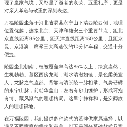
现了皇家气境，又彰显了逝者的哀荣。五重礼序，更是
对亲人孝道与敬重的深刻表达。
万福陵园坐落于河北省易县永宁山下清西陵西侧，地理
位置优越，连接北京、天津和雄安三个重要节点，距北
京直线距离95公里，距天津直线距离150公里，且距京
昆、京港澳、廊涿三大高速仅约10分钟车程，交通十分
便捷。
陵园坐北朝南，植被覆盖率高达85%以上，绿意盎然，
生机勃勃。墓区西傍龙湖，湖水清澈如镜，景色柔美宜
人，龙脉之气盎然。背靠与清崇陵一脉相承、气势磅礴
的永宁山脉，前朝华盖山，左右有砂山缠护，形成环抱
有情、藏风聚气的理想格局。这里宁静祥和，是安葬故
人的理想福地。
在万福陵园，我们提供多种款式的墓碑供家属选择，以
满足不同家庭的需求和审美。以下是部分墓碑款式及官