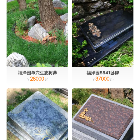
福泽园单穴生态树葬
福泽园5841卧碑
28000
37000