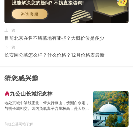
没能解决您的疑问? 不妨直接咨询!
咨询客服
上一篇
目前北京在售不错墓地有哪些？大概价位是多少
下一篇
长安园公墓怎么样？什么价格？12月价格表最新
猜您感兴趣
九公山长城纪念林
地处京城中轴线正北，倚太行燕山，傍潮白永定，
与明长城相交。园内负氧离子含量极高，是天然的
大氧吧
前往公墓网站了解