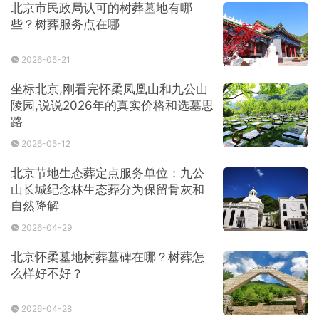
北京市民政局认可的树葬墓地有哪
些？树葬服务点在哪
2026-05-21
坐标北京,刚看完怀柔凤凰山和九公山
陵园,说说2026年的真实价格和选墓思
路
2026-05-12
北京节地生态葬定点服务单位：九公
山长城纪念林生态葬分为保留骨灰和
自然降解
2026-04-29
北京怀柔墓地树葬墓碑在哪？树葬怎
么样好不好？
2026-04-28