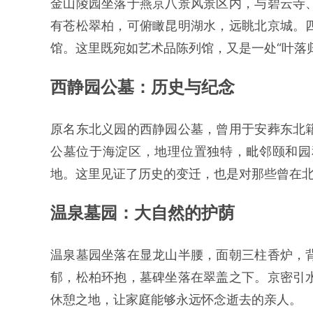
金山陵园坐落于燕京八景风景区内，与碧云寺
有苍松翠柏，可俯瞰昆明湖水，远眺北京城。
馆。这里既宛如艺术品陈列馆，又是一处“叶落
西静园公墓：历史与纪念
原名东北义园的西静园公墓，曾用于安葬东北
公墓位于海淀区，地理位置独特，毗邻颐和园
地。这里见证了历史的变迁，也是对那些曾在
温泉墓园：大自然的护荫
温泉墓园坐落在显龙山半腰，面朝三柱香炉，
郁，松柏环抱，墓碑坐落在翠盖之下。京密引
休憩之地，让家庭能够永远怀念逝去的亲人。