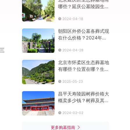
哪些？延庆公墓陵园生态
葬价格多少
2024-04-18
朝阳区外侨公墓各葬式现
在什么价格？2024年价
格表最新
三
2024-04-28
北京市怀柔区生态葬墓地
有哪些？位置在哪？生态
葬什么价格？
2025-05-23
昌平天寿陵园树葬价格大
概卖多少钱？树葬及其他
生态葬价格多少
2024-02-02
更多购墓指南