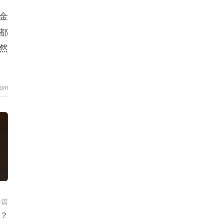
金
都
然
一篇
？