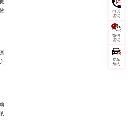
拥
物
电话
咨询
微信
咨询
园
专车
之
预约
蓊
的