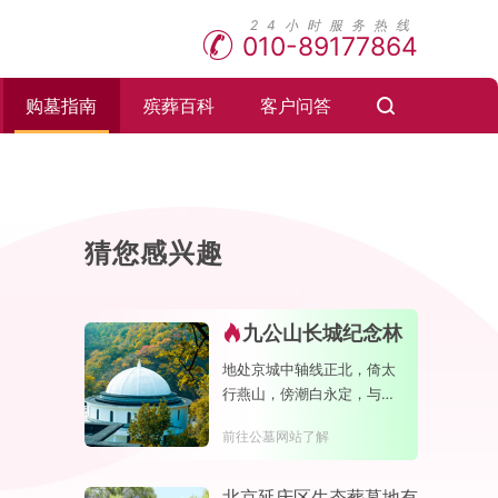
010-89177864
购墓指南
殡葬百科
客户问答
猜您感兴趣
九公山长城纪念林
地处京城中轴线正北，倚太
行燕山，傍潮白永定，与明
长城相交。园内负氧离子含
前往公墓网站了解
量极高，是天然的大氧吧
、
北京延庆区生态葬墓地有