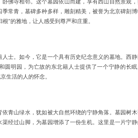
、卧佛寺相邻。这个墓园依山而建，享有西山自然景观，
四季常青，墓碑多种多样，雕刻精美，被誉为北京碑刻博
归根”的雅地，让人感受到尊严和庄重。
籍人士。如今，它是一个具有历史纪念意义的墓地。西静
和圆明园，为亡故的东北籍人士提供了一个宁静的长眠
北京生活的人的怀念。
背依青山绿水，犹如被大自然环绕的宁静角落。墓园树木
水渠经过山脚，为墓园增添了一份生机。这里是一片宁静