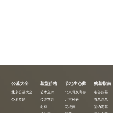
公墓大全
墓型价格
节地生态葬
购墓指南
北京公墓大全
艺术立碑
北京骨灰寄存
准备购墓
公墓专题
传统立碑
北京树葬
看墓选墓
树葬
花坛葬
签约定墓