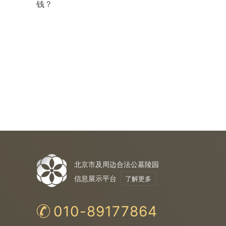
钱？
北京市及周边合法公墓陵园
信息展示平台
了解更多
010-89177864