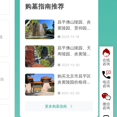
购墓指南推荐
昌平佛山陵园、炎
黄陵园、景仰园陵
园葬式介绍及价格
抵
2023-12-18
多少
昌平佛山陵园、天
寿陵园、炎黄陵园
价格多少
在线
咨询
2023-12-20
购买北京市昌平区
交自
炎黄陵园价格得多
电话
咨询
少钱？是在桃林村
2021-02-20
吗
微信
更多购墓指南
咨询