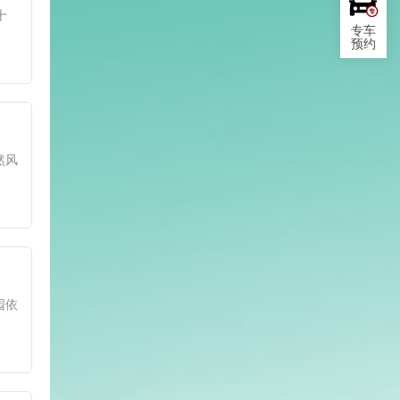
十
专车
预约
然风
园依