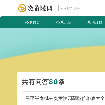
返回北京公墓网
公墓首页
公墓介绍
墓地价格
共有问答
80
条
昌平兴寿桃林炎黄陵园墓型价格表大全