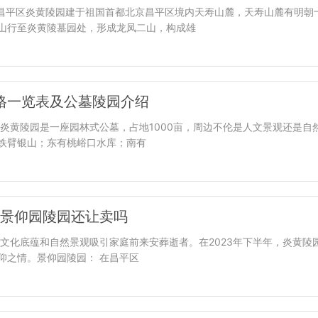
0北京市昌平区炎黄陵园建于祖国首都北京昌平区境内天寿山麓，天寿山麓有明朝
山行至炎黄陵墓园处，形成龙凤二山，构成雄
价格一览表及公墓陵园介绍
炎黄陵园是一座园林式公墓，占地1000亩，周边不伦是人文景观还是自
铁臂银山；东有桃峪口水库；南有
景仰园陵园还让卖吗
文化底蕴和自然景观吸引家庭前来安葬逝者。在2023年下半年，炎黄陵
仰之情。景仰园陵园： 在昌平区