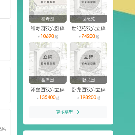
福寿园
世纪苑
福寿园双穴卧碑
世纪苑双穴立碑
10690
74200
鑫泽园
卧龙园
泽鑫园双穴立碑
卧龙园双穴立碑
135400
198200
更多墓型
然风