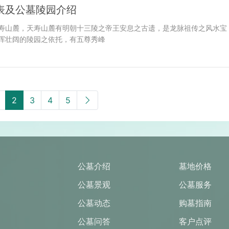
表及公墓陵园介绍
寿山麓，天寿山麓有明朝十三陵之帝王安息之古遗，是龙脉祖传之风水宝
浑壮阔的陵园之依托，有五尊秀峰
2
3
4
5
公墓介绍
墓地价格
公墓景观
公墓服务
公墓动态
购墓指南
公墓问答
客户点评