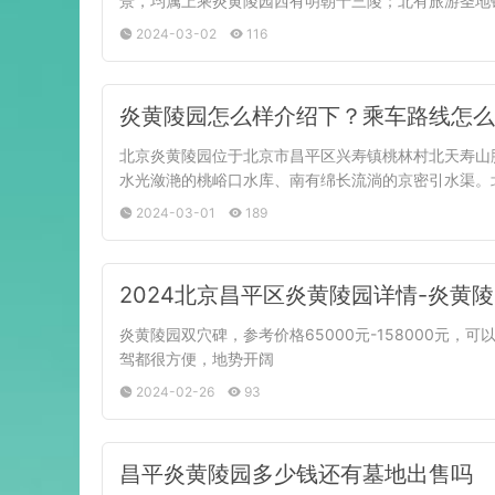
景，均属上乘炎黄陵园西有明朝十三陵；北有旅游圣地
2024-03-02
116
炎黄陵园怎么样介绍下？乘车路线怎么
北京炎黄陵园位于北京市昌平区兴寿镇桃林村北天寿山
水光潋滟的桃峪口水库、南有绵长流淌的京密引水渠。
2024-03-01
189
2024北京昌平区炎黄陵园详情-炎黄
炎黄陵园双穴碑，参考价格65000元-158000元
驾都很方便，地势开阔
2024-02-26
93
昌平炎黄陵园多少钱还有墓地出售吗