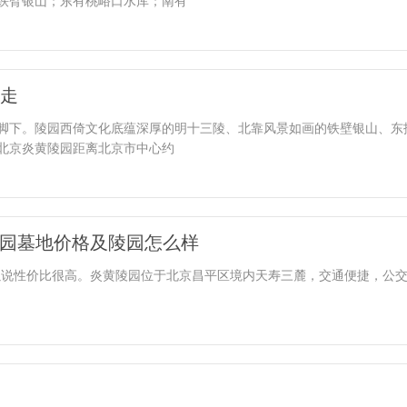
铁臂银山；东有桃峪口水库；南有
走
脚下。陵园西倚文化底蕴深厚的明十三陵、北靠风景如画的铁壁银山、东
北京炎黄陵园距离北京市中心约
陵园墓地价格及陵园怎么样
，可以说性价比很高。炎黄陵园位于北京昌平区境内天寿三麓，交通便捷，公