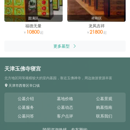
圆满区
祥和区
福德无量
龙凤吉祥
10800
21800
更多墓型
天津玉佛寺寝宫
北方地区同等规模较大的室内墓园，靠近玉佛禅寺，周边旅游资源丰富
天津市西青区辛口镇
公墓介绍
墓地价格
公墓景观
公墓服务
公墓动态
购墓指南
公墓问答
客户点评
联系我们
陵园咨询热线、专车预约