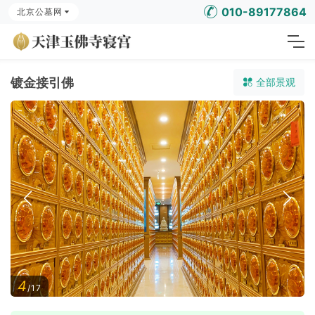
010-89177864
北京公墓网
镀金接引佛
全部景观
4
/17