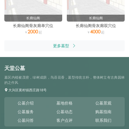
长廊仙阁
长廊仙阁
长廊仙阁骨灰廊单穴位
长廊仙阁骨灰廊双穴位
2000
4000
更多墓型
天堂公墓
墓区内植被茂密，绿树成荫，鸟语花香，墓型传统古朴，整体树立有古典园林
的之作风
大兴区黄村镇西庄路18号
公墓介绍
墓地价格
公墓景观
公墓服务
公墓动态
购墓指南
公墓问答
客户点评
联系我们