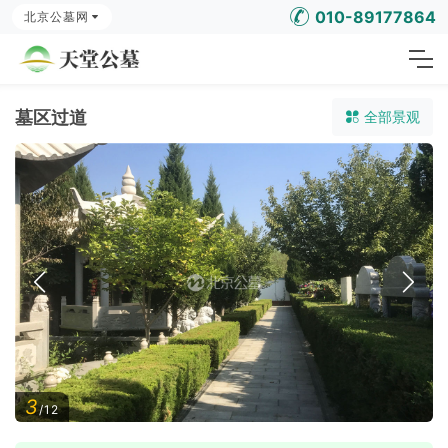
010-89177864
北京公墓网
墓区过道
全部景观
3
/12