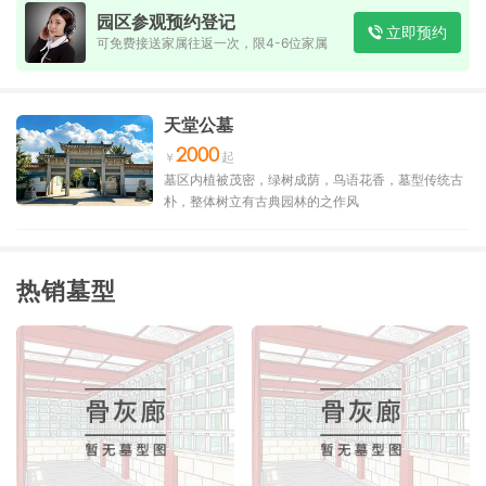
园区参观预约登记
立即预约
可免费接送家属往返一次，限4-6位家属
天堂公墓
2000
墓区内植被茂密，绿树成荫，鸟语花香，墓型传统古
朴，整体树立有古典园林的之作风
热销墓型