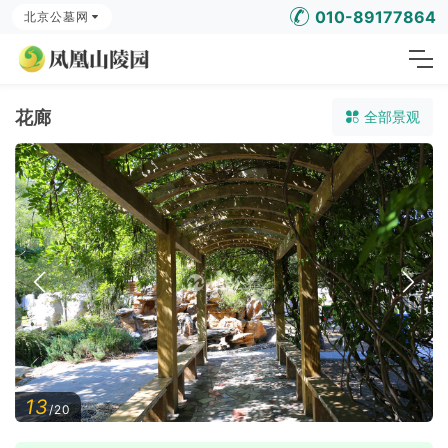
010-89177864
北京公墓网
花廊
全部景观
13
/20