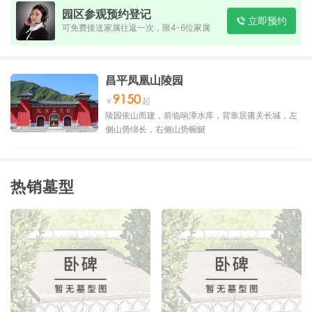
园区参观预约登记
立即预约
可免费接送家属往返一次，限4-6位家属
昌平凤凰山陵园
9150
陵园依山而建，前临响潭水库，背靠居庸关长城，左
侧山势绵长，右侧山势蜿蜒
热销墓型