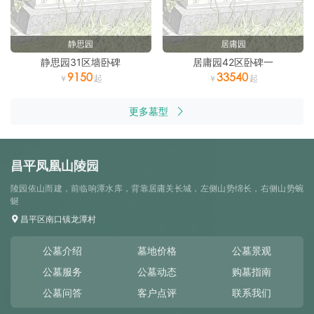
静思园
居庸园
静思园31区墙卧碑
居庸园42区卧碑一
9150
33540
更多墓型
昌平凤凰山陵园
陵园依山而建，前临响潭水库，背靠居庸关长城，左侧山势绵长，右侧山势蜿
蜒
昌平区南口镇龙潭村
公墓介绍
墓地价格
公墓景观
公墓服务
公墓动态
购墓指南
公墓问答
客户点评
联系我们