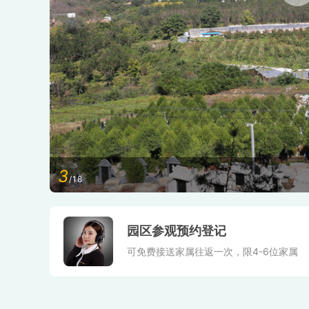
3
/18
园区参观预约登记
可免费接送家属往返一次，限4-6位家属