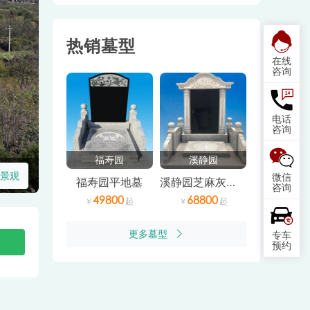
热销墓型
在线
咨询
电话
咨询
福寿园
溪静园
景观
微信
福寿园平地墓
溪静园芝麻灰双穴墓
咨询
49800
68800
更多墓型
专车
预约