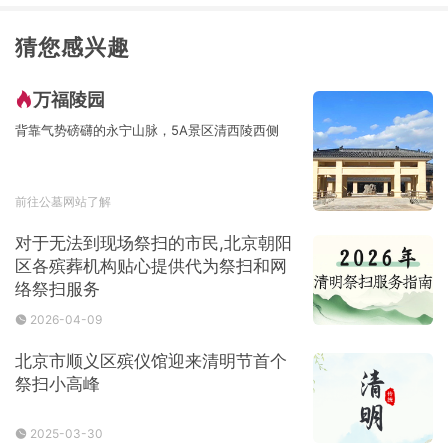
猜您感兴趣
万福陵园
背靠气势磅礴的永宁山脉，5A景区清西陵西侧
前往公墓网站了解
对于无法到现场祭扫的市民,北京朝阳
区各殡葬机构贴心提供代为祭扫和网
络祭扫服务
2026-04-09
北京市顺义区殡仪馆迎来清明节首个
祭扫小高峰
2025-03-30