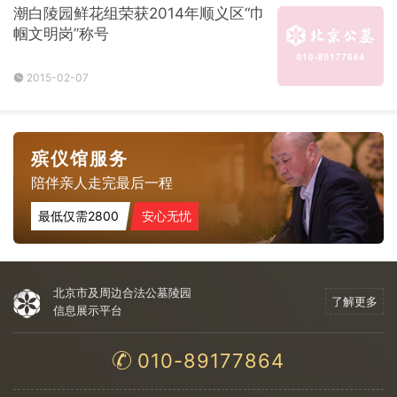
潮白陵园鲜花组荣获2014年顺义区“巾
帼文明岗”称号
2015-02-07
殡仪馆服务
陪伴亲人走完最后一程
最低仅需2800
安心无忧
北京市及周边合法公墓陵园
了解更多
信息展示平台
010-89177864