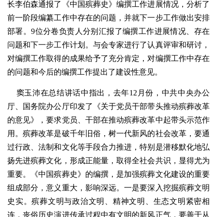
长李伯森通报了《中国殡葬史》编撰工作进展情况，分析了
前一阶段编纂工作中存在的问题，并就下一步工作做出安排
部署。9位分卷负责人分别汇报了编撰工作进展情况、存在
问题和下一步工作计划。与会专家进行了认真评审和研讨，
对编撰工作取得的成果给予了充分肯定，对编撰工作中存在
的问题和今后的编撰工作提出了建设性意见。
窦玉沛在总结讲话中指出，去年12月份，中共中央办公
厅、国务院办公厅印发了《关于党员干部带头推动殡葬改革
的意见》，要求党员、干部在推动殡葬改革中起带头示范作
用。殡葬改革是破千年旧俗，树一代新风的社会改革，要通
过行政、法制和文化等手段合力推进，特别是潜移默化地弘
扬先进殡葬文化，形成正能量，取得全社会共识，显得尤为
重要。《中国殡葬史》的编撰，是加强殡葬文化建设的重要
组成部分，意义重大，影响深远。一是要深入挖掘殡葬文明
史实。殡葬文明与政治文明、精神文明、生态文明紧密相
连，丧俗历史演进传承过程中有文明的新风正气，要善于从