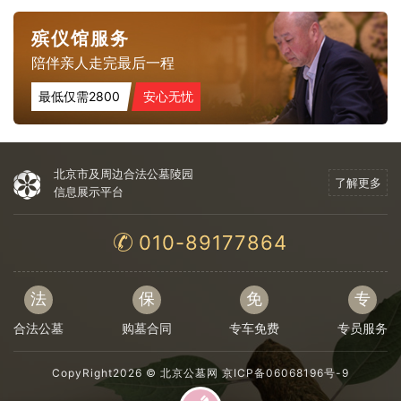
殡仪馆服务
陪伴亲人走完最后一程
最低仅需2800
安心无忧
北京市及周边合法公墓陵园
了解更多
信息展示平台
010-89177864
法
保
免
专
合法公墓
购墓合同
专车免费
专员服务
CopyRight2026 ©
北京公墓网
京ICP备06068196号-9