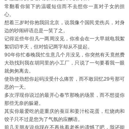
常翻看你留下的温暖短信而不去想你一直对子女的担
心。
想着三岁时你抱我回北京，说我像个国民党伤兵，对身
边的吵闹碎语总是一笑了之。
记得近些年但凡一两周没见，你准会在一大早就电我絮
絮叨叨半天，但对惦记两字却从不提起。
90年你忙春晚我忙生意几个月没见，你突然有天竟然费
大劲找到我在胡同里的小工厂，只说了一句要看我一眼
就匆匆离去。
使劲使劲想你起码没受什么痛苦，而不敢回忆29号那可
恶的一天。
多次浮现你说过的最开心春节那晚的场景，而不想提你
那些无奈的躲避。
其实你最爱吃的是重庆的蚕豆和姜汁松花蛋，红烧肉和
饺子只不过是您为了气氛的应酬语。
前几天朋友说你现在不再执着老爸的遗憾了吧，我还能