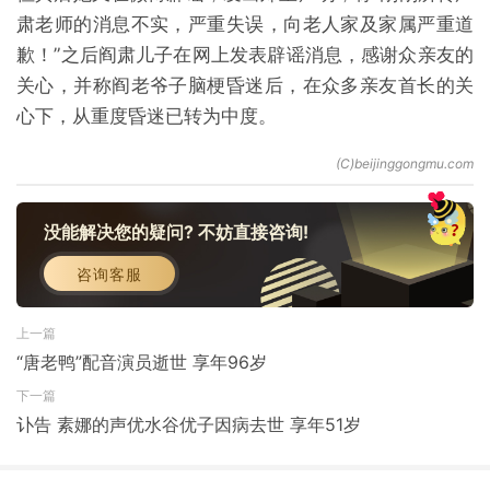
肃老师的消息不实，严重失误，向老人家及家属严重道
歉！”之后阎肃儿子在网上发表辟谣消息，感谢众亲友的
关心，并称阎老爷子脑梗昏迷后，在众多亲友首长的关
心下，从重度昏迷已转为中度。
没能解决您的疑问? 不妨直接咨询!
咨询客服
上一篇
“唐老鸭”配音演员逝世 享年96岁
下一篇
讣告 素娜的声优水谷优子因病去世 享年51岁