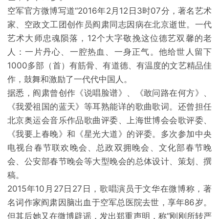
空军官方微博写道“2016年2月12日3时07分，著名艺术
家、空政文工团创作员阎肃同志因病在北京逝世。一代
艺术大师忠魂陨落，12个大字敬挽这位德艺双馨的老
人：一片丹心、一腔热血、一身正气。他给世人留下
1000多部（首）有筋骨、有道德、有温度的文艺精品佳
作，鼓舞和激励了一代代中国人。
据悉，阎肃曾创作《说唱脸谱》、《敢问路在何方》、
《我爱祖国的蓝天》等耳熟能详的歌曲歌词。还曾担任
北京奥运会音乐作品歌曲评委、上海世博会会歌评委、
《我要上春晚》和《星光大道》的评委。多次参加中央
电视台春节联欢晚会、总政双拥晚会、文化部春节晚
会、公安部春节晚会等大型晚会的总体设计、策划、撰
稿。
2015年10月27日27日，歌唱演员于文华在微博称，著
名词作家阎肃因脑出血于空军总医院去世，享年86岁。
但其后她又在微博辟谣，发出郑重声明，称“刚刚所转严