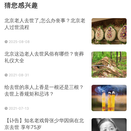
猜您感兴趣
北京老人去世了,怎么办丧事？北京老
人过世流程
2025-08-08
北京这边老人去世风俗有哪些？丧葬
礼仪大全
2021-08-31
给去世的亲人上香是一根还是三根？
去世上香规矩和忌讳？
2021-07-13
【讣告】知名老戏骨张少华因病在北
京去世 享年75岁