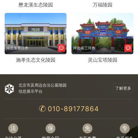
懋龙溪生态陵园
万福陵园
河北省廊坊市
河北省三河市
施孝生态文化陵园
灵山宝塔陵园
北京市及周边合法公墓陵园
了解更多
信息展示平台
010-89177864
法
保
免
专