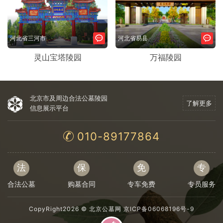
河北省三河市
河北省易县
灵山宝塔陵园
万福陵园
北京市及周边合法公墓陵园
了解更多
信息展示平台
010-89177864
法
保
免
专
合法公墓
购墓合同
专车免费
专员服务
CopyRight2026 ©
北京公墓网
京ICP备06068196号-9