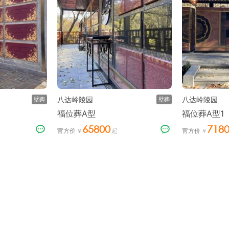
八达岭陵园
八达岭陵园
壁葬
壁葬
福位葬A型
福位葬A型1
65800
718
官方价
官方价