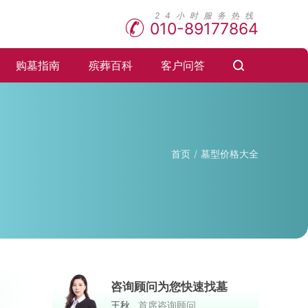
010-89177864
购墓指南
殡葬百科
客户问答
首页
墓型价格大全
咨询顾问为您快速找墓
王秋
首席咨询顾问