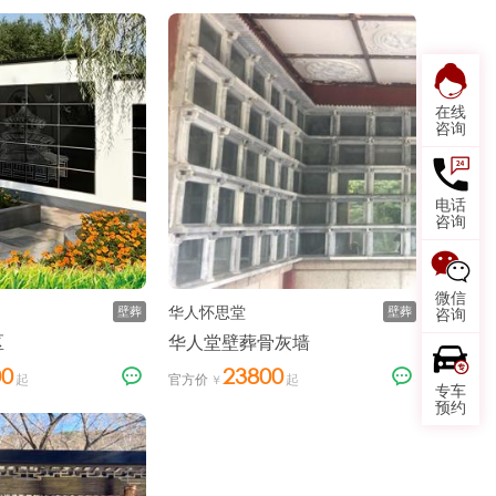
在线
咨询
电话
咨询
微信
华人怀思堂
壁葬
壁葬
咨询
区
华人堂壁葬骨灰墙
00
23800
官方价
专车
预约