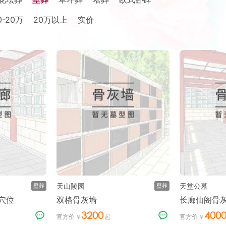
0-20万
20万以上
实价
天山陵园
天堂公墓
壁葬
壁葬
穴位
双格骨灰墙
长廊仙阁骨
3200
400
官方价
官方价