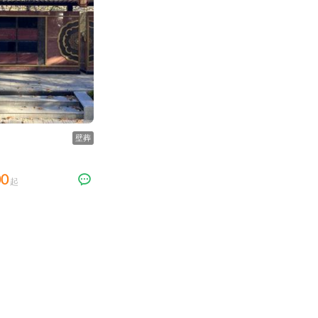
壁葬
00