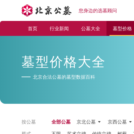
您身边的选墓顾问
首页
行业新闻
公墓大全
墓型价格
墓型价格大全
北京合法公墓的墓型数据百科
按公墓
全部公墓
京北公墓
京西公墓
塟式
不限
艺术立碑
传统立碑
树葬