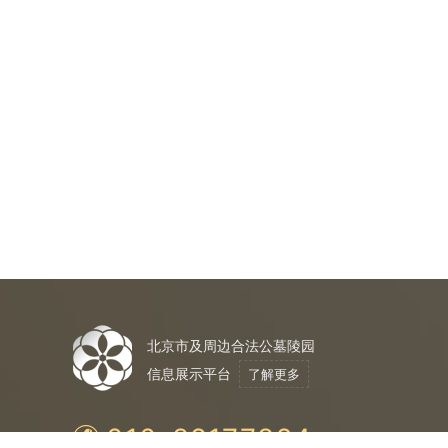
北京市及周边合法公墓陵园
信息展示平台
了解更多
010-89177864